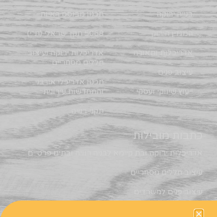
בנייה ירוקה
תכנון מבוסס ראיות
המגזין הירוק
5068 תקן ישראלי (ת"י)
אדריכלות ותאורה
אדריכלות ירוקה ועיצוב
חללים מסחריים
עיצוב פנים
תכנון אדריכלי אורבני
ייעוץ שיווקי ועסקי
והתחדשות עירונית
תקני בנייה
כתבות מובילות
אדריכלות ירוקה ובת קיימא לבניה רוויה ובתים פרטיים
עיצוב חללים מסחריים
עיצוב פנים למשרדים
תכנון אדריכלי אורבני והתחדשות עירונית