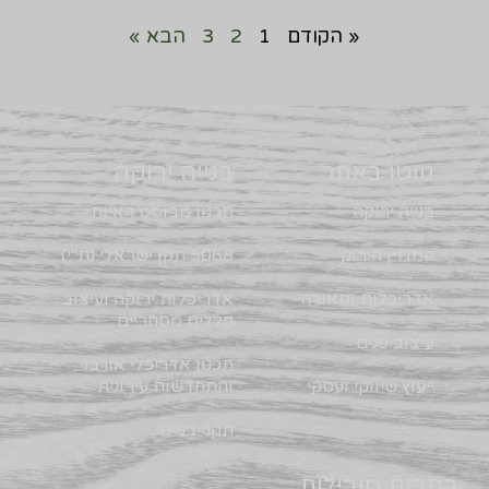
« הקודם
1
2
3
הבא »
נווטו באתר
בנייה ירוקה
בנייה ירוקה
תכנון מבוסס ראיות
המגזין הירוק
5068 תקן ישראלי (ת"י)
אדריכלות ותאורה
אדריכלות ירוקה ועיצוב
חללים מסחריים
עיצוב פנים
תכנון אדריכלי אורבני
ייעוץ שיווקי ועסקי
והתחדשות עירונית
תקני בנייה
כתבות מובילות