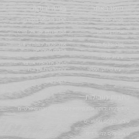
נווטו באתר
בנייה ירוקה
בנייה ירוקה
תכנון מבוסס ראיות
המגזין הירוק
5068 תקן ישראלי (ת"י)
אדריכלות ותאורה
אדריכלות ירוקה ועיצוב
חללים מסחריים
עיצוב פנים
תכנון אדריכלי אורבני
ייעוץ שיווקי ועסקי
והתחדשות עירונית
תקני בנייה
כתבות מובילות
אדריכלות ירוקה ובת קיימא לבניה רוויה ובתים פרטיים
עיצוב חללים מסחריים
עיצוב פנים למשרדים