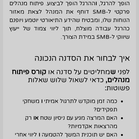
הופך להרגל,
ו
ההרגל הופך לביצוע. פיתוח מנהלים
פרקטי ל-SMB דוחף את המנהל לצאת מאזור
הנוחות שלו, ומבטיח שהידע התיאורטי יוטמע ויופנם
כהרגל עבודה מוצלח, תוך ליווי צמוד של ייעוץ
שיווקי ל-SMB במידת הצורך.
איך לבחור את הסדנה הנכונה
לפני
ש
מחליטים על סדנה או
קורס פיתוח
מנהלים,
כדאי לשאול שלוש שאלות
פשוטות:
כמה זמן מוקדש לתרגול אמיתי
ו
משחקי
תפקידים?
האם המרצה מגיע עם ניסיון שטח
או
רק
מהרצאות אקדמיות?
האם יש תוכנית המשך להטמעה
ו
ליווי אחרי