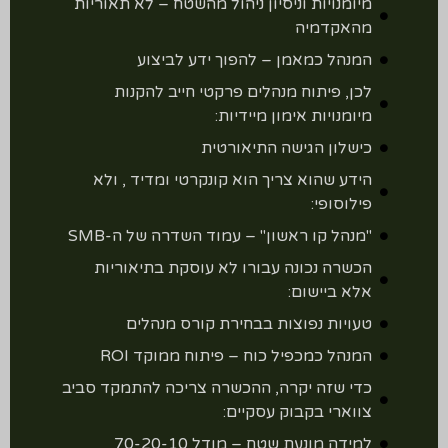
מיומנויות וניסיון ניהול מהשטח – לא תאוריות
מהאקדמיה
המנהל כמאמן – להפוך ידע לביצוע
לכן, פיתוח מנהלים פרקטי חייב להקנות
מיומנויות אימון מיידיות:
כישלון הגישה התיאורטית
הידע שהוא צריך הוא קונקרטי ומדיד , ולא
פילוסופי:
"מנהל קו ראשון" – עמוד השדרה של ה-SMB
הכשרה נכונה עבורו לא עוסקת בתיאוריות
אלא ביישום:
טעויות נפוצות בבחירת קורס מנהלים
המנהל כמכפיל כוח – פיתוח ממוקד ROI
כדי שזה יקרה, ההכשרה צריכה להתמקד סביב
צווארי בקבוק עסקיים:
למידה מונעת שטח – מודל 70-20-10