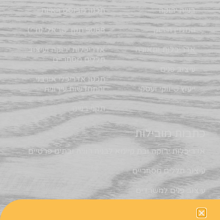
בנייה ירוקה
תכנון מבוסס ראיות
המגזין הירוק
5068 תקן ישראלי (ת"י)
אדריכלות ותאורה
אדריכלות ירוקה ועיצוב
חללים מסחריים
עיצוב פנים
תכנון אדריכלי אורבני
ייעוץ שיווקי ועסקי
והתחדשות עירונית
תקני בנייה
כתבות מובילות
אדריכלות ירוקה ובת קיימא לבניה רוויה ובתים פרטיים
עיצוב חללים מסחריים
עיצוב פנים למשרדים
תכנון אדריכלי אורבני והתחדשות עירונית