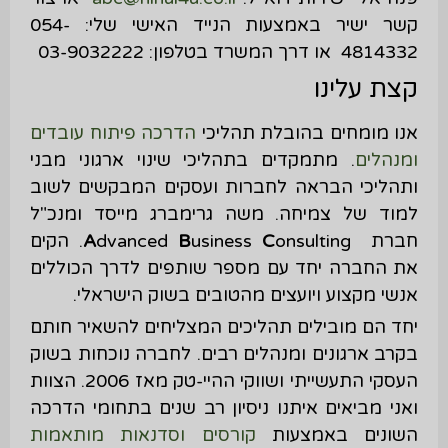
קשר ישיר באמצעות הנייד האישי שלי: 054-
4814332 או דרך המשרד בטלפון: 03-9032222
קצת עלינו
אנו מומחים בהובלת תהליכי
הדרכה פיתוח עובדים
ומנהלים
. מתמקדים בתהליכי שינוי ארגוני מבני
ותהליכי הבראה לחברות ועסקים המבקשים לשוב
למוד של צמיחה. משה גרימברג מייסד ומנכ"ל
חברת
A
C
usiness
B
dvanced
onsulting. הקים
את החברה יחד עם מספר שותפים לדרך הכוללים
אנשי מקצוע ויועצים מהטובים בשוק הישראלי.
יחד הם מובילים תהליכים המצליחים להשאיר חותם
בקרב ארגונים ומנהלים רבים. לחברה נוכחות בשוק
העסקי התעשייתי ושווקי ההיי-טק מאז 2006. הצוות
ואני מביאים איתנו ניסיון רב שנים בתחומי הדרכה
השונים באמצעות
קורסים וסדנאות מותאמות