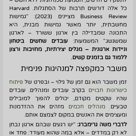
לתפקידים חדשים, הטמעת טכנולוגיות ללא חשש –
כל אלה דורשים תרבות של הסתגלות. Harvard
Business Review מציינים (2023): "גמישות
מחשבתית, יותר מאשר גמישות מבנית, היא
התכונה שמבדילה בין ארגון ששורד – לארגון
שמשגשג." המשמעות:
עובדים שחשים ביטחון
וניידות ארגונית – מגלים יצירתיות, מחויבות ורצון
ללמוד גם בזמנים קשים.
משבר כמקפצה למנהיגות פנימית
זמן משבר הוא גם זמן של גילוי – ובפרט של
פיתוח
כישרונות חבויים
בקרב עובדים ומנהלים. עובדים
שהיו שקטים מקודם, יכולים להפוך למובילים
טבעיים
. מנהלים חכמים
מזהים את ההזדמנות
ומעצימים את האנשים במקום לצמצם אותם.
לדברי משה גרימברג
:
"יש רגעים שבהם ארגון נבחן
לא רק במדדים – אלא במה שהוא מעודד: פחד או