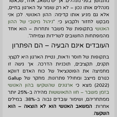
מתמשך בפני מנהלים. אך יש משאב אחד, שכאשר
מנהלים אותו נכון – לא רק שומר על הארגון בחיים,
אלא גם מניע אותו קדימה: ההון האנושי. לכן אני
מבקש לחזור ולקבוע כי: "
ניהול מיטבי של ההון
האנושי
בתקופות של משבר ותחרות – הוא אחד
מהמפתחות החשובים לשרידות וצמיחה".
העובדים אינם הבעיה – הם הפתרון
בתקופות של חוסר ודאות, נטיית הארגון היא לקצץ:
תקנים, תקציבים, תוכניות הדרכה. אך גישה זו
מחמיצה את הפוטנציאל של כוח האדם דווקא
כגורם מייצב ומחולל פתרונות. מחקר של Gallup
(2022) מצא כי
ארגונים שהשקיעו בהון האנושי
בזמן משבר – חוו התאוששות
מהירה ב-25% יותר
ממתחריהם, ושימור עובדים גבוה ב-38%. במילים
אחרות:
המשאב האנושי הוא לא הוצאה – הוא
השקעה
.