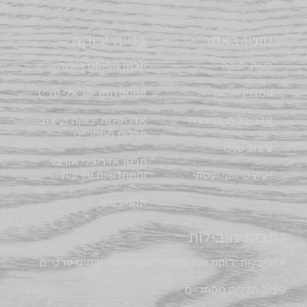
נווטו באתר
בנייה ירוקה
בנייה ירוקה
תכנון מבוסס ראיות
המגזין הירוק
5068 תקן ישראלי (ת"י)
אדריכלות ותאורה
אדריכלות ירוקה ועיצוב
חללים מסחריים
עיצוב פנים
תכנון אדריכלי אורבני
ייעוץ שיווקי ועסקי
והתחדשות עירונית
תקני בנייה
כתבות מובילות
אדריכלות ירוקה ובת קיימא לבניה רוויה ובתים פרטיים
עיצוב חללים מסחריים