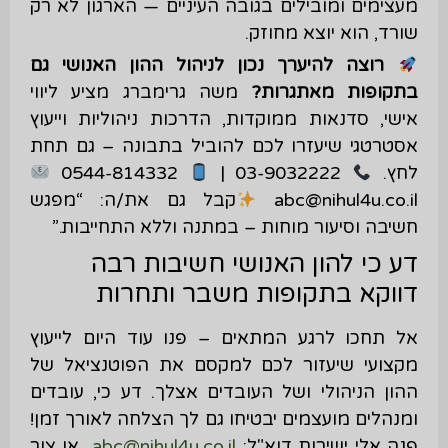
מעצימים ומובילים בגובה העיניים — הארגון לא רק
שורד, הוא יוצא מחוזק.
רוצה להיערך נכון לניהול ההון האנושי גם
בתקופות מאתגרות
?
משה גרימברג מציע ליווי
אישי, סדנאות ממוקדות, הדרכות ניהוליות וייעוץ
אסטרטגי שיעזרו לכם להוביל בתבונה – גם תחת
לחץ.
03-9032222 |
0544-814332
abc@nihul4u.co.il
קבל גם את/ה: “מפגש
חשיבה וסיעור מוחות – במתנה וללא התחייבות.”
דע כי להון האנושי חשיבות רבה
דווקא בתקופות משבר ותחרות
אל תחכו לרגע המתאים – פנו עוד היום לייעוץ
מקצועי שיעזור לכם למקסם את הפוטנציאל של
ההון הניהולי ושל העובדים אצלך. דע כי, עובדים
ומנהלים מועצמים יבטיחו גם לך הצלחה לאורך זמן!
פנה אלי ישירות דוא"ל:
abc@nihul4u.co.il
או צור